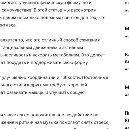
э
помогает улучшить физическую форму, но и
 самочувствие. В этой статье мы рассмотрим
a
 дадим несколько полезных советов для тех, кто
фитнеса.
М
a
ляется то, что это отличный способ сжигания
м танцевальным движениям и активным
К
ыносливость и ускорить метаболизм. Это делает
в
чет похудеть и поддерживать свою форму.
a
ют улучшению координации и гибкости. Постоянные
льного стиля к другому требуют хорошей
М
гает развивать мышцы и улучшать общую
a
П
 является ее положительное воздействие на
к
жения и ритмичная музыка помогают снять стресс,
a