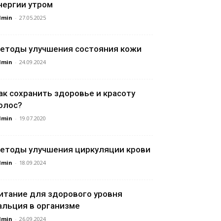
нергии утром
dmin
-
27.05.2025
етоды улучшения состояния кожи
dmin
-
24.09.2024
ак сохранить здоровье и красоту
олос?
dmin
-
19.07.2020
етоды улучшения циркуляции крови
dmin
-
18.09.2024
итание для здорового уровня
альция в организме
dmin
-
26.09.2024