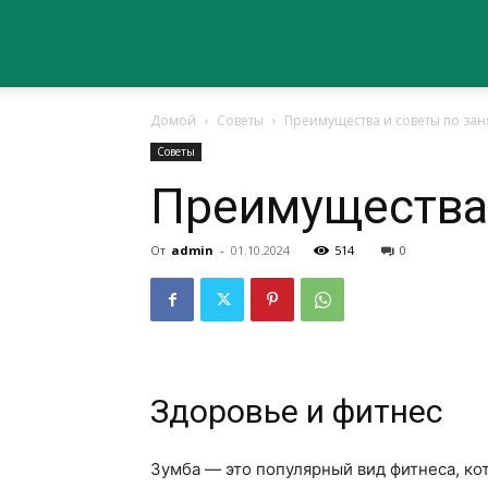
Сайт
Домой
Советы
Преимущества и советы по за
о
Советы
Преимущества 
здоровье
От
admin
-
01.10.2024
514
0
Здоровье и фитнес
Зумба — это популярный вид фитнеса, ко