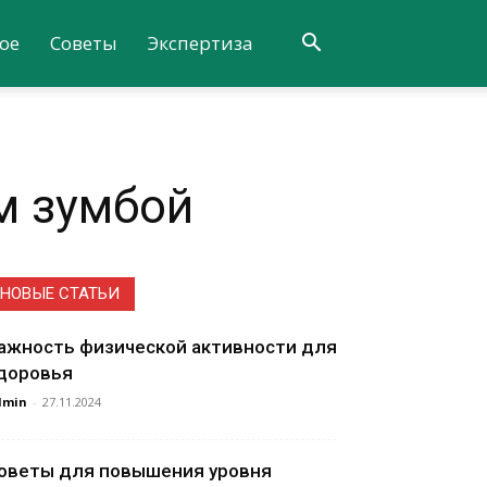
ое
Советы
Экспертиза
м зумбой
НОВЫЕ СТАТЬИ
ажность физической активности для
доровья
dmin
-
27.11.2024
оветы для повышения уровня