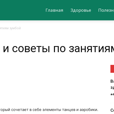
Главная
Здоровье
Полезн
нятиям зумбой
и советы по занятия
В
з
a
торый сочетает в себе элементы танцев и аэробики.
С