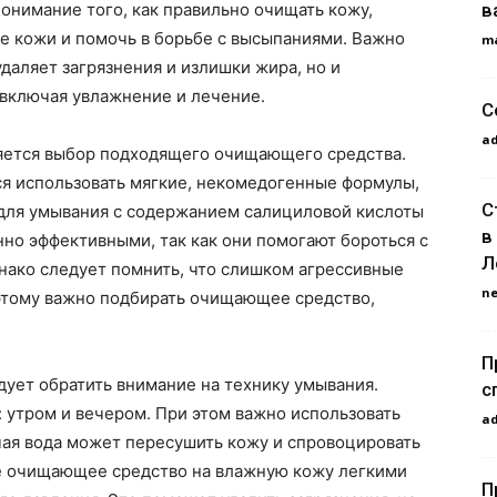
в
 Понимание того, как правильно очищать кожу,
е кожи и помочь в борьбе с высыпаниями. Важно
m
даляет загрязнения и излишки жира, но и
 включая увлажнение и лечение.
С
a
яется выбор подходящего очищающего средства.
ся использовать мягкие, некомедогенные формулы,
С
 для умывания с содержанием салициловой кислоты
в
но эффективными, так как они помогают бороться с
Л
нако следует помнить, что слишком агрессивные
n
оэтому важно подбирать очищающее средство,
П
ует обратить внимание на технику умывания.
с
 утром и вечером. При этом важно использовать
a
ячая вода может пересушить кожу и спровоцировать
е очищающее средство на влажную кожу легкими
П