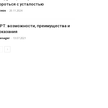
ороться с усталостью
dmin
-
20.11.2024
РТ: возможности, преимущества и
оказания
anager
-
13.07.2021