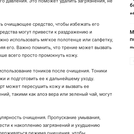
о давления. Это поможет удалить загрязнения, не
б
a
ь очищающее средство, чтобы избежать его
М
редства могут привести к раздражению и
п
жно использовать мягкое полотенце или салфетку,
яя его. Важно помнить, что трение может вызвать
m
ше всего просто промокнуть кожу.
 использование тоников после очищения. Тоники
жи и подготовить ее к дальнейшему уходу.
ирт может пересушить кожу и вызвать ее
ний, такими как алоэ вера или зеленый чай, могут
улярность очищения. Пропускание умывания,
ести к накоплению загрязнений и ухудшению
идерживаться режима очищения, чтобы