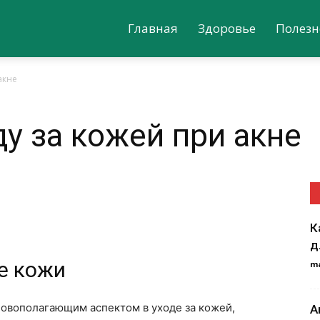
Главная
Здоровье
Полезн
акне
ду за кожей при акне
К
д
е кожи
m
овополагающим аспектом в уходе за кожей,
А