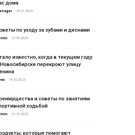
ас дома
anager
-
29.01.2024
оветы по уходу за зубами и деснами
dmin
-
27.09.2024
тало известно, когда в текущем году
 Новосибирске перекроют улицу
енина
ews
-
16.10.2023
реимущества и советы по занятиям
портивной ходьбой
dmin
-
01.10.2024
родукты, которые помогают