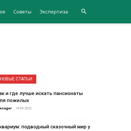
ое
Советы
Экспертиза
НОВЫЕ СТАТЬИ
ак и где лучше искать пансионаты
ля пожилых
anager
-
14.09.2022
квариум: подводный сказочный мир у