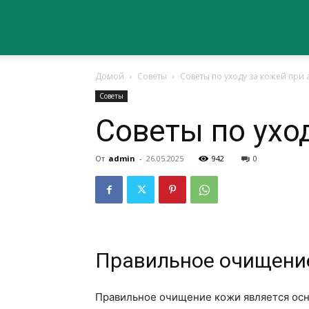
Сайт
Домой
Советы
Советы по уходу за кожей при 
о
Советы
Советы по ухо
здоровье
От
admin
-
26.05.2025
942
0
Правильное очищени
Правильное очищение кожи является осн