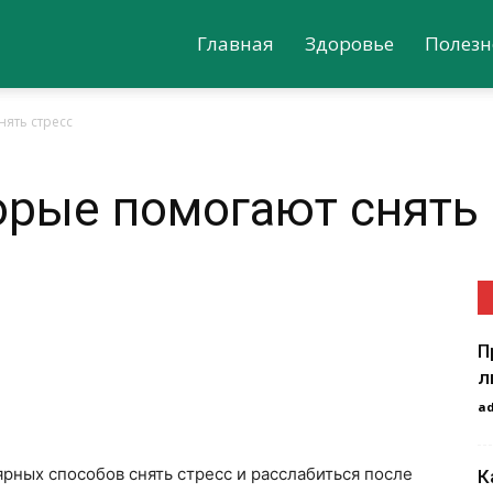
Главная
Здоровье
Полезн
нять стресс
орые помогают снять 
П
л
a
ярных способов снять стресс и расслабиться после
К