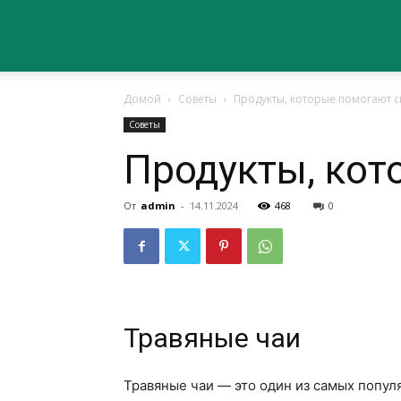
Сайт
Домой
Советы
Продукты, которые помогают с
о
Советы
Продукты, кот
здоровье
От
admin
-
14.11.2024
468
0
Травяные чаи
Травяные чаи — это один из самых попул