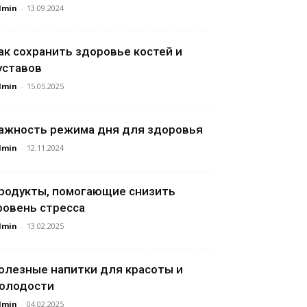
dmin
-
13.09.2024
ак сохранить здоровье костей и
уставов
dmin
-
15.05.2025
ажность режима дня для здоровья
dmin
-
12.11.2024
родукты, помогающие снизить
ровень стресса
dmin
-
13.02.2025
олезные напитки для красоты и
олодости
dmin
-
04.02.2025