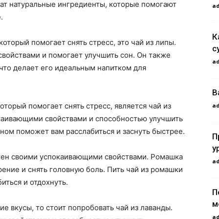
жат натуральные ингредиенты, которые помогают
a
.
К
который помогает снять стресс, это чай из липы.
с
войствами и помогает улучшить сон. Он также
a
 что делает его идеальным напитком для
В
торый помогает снять стресс, является чай из
a
каивающими свойствами и способностью улучшить
сном поможет вам расслабиться и заснуть быстрее.
П
у
стен своими успокаивающими свойствами. Ромашка
a
рение и снять головную боль. Пить чай из ромашки
иться и отдохнуть.
П
м
е вкусы, то стоит попробовать чай из лаванды.
a