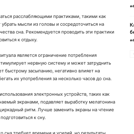
a
аться расслабляющими практиками, такими как
 убрать мысли из головы и сосредоточиться на
К
б
чества сна. Рекомендуется проводить эти практики
овиться к отдыху.
a
итуала является ограничение потребления
стимулирует нервную систему и может затруднить
ует быстрому засыпанию, негативно влияет на
егать их употребления за несколько часов до сна.
 использования электронных устройств, таких как
учаемый экранами, подавляет выработку мелатонина
циркадный ритм. Лучше заменить экраны на чтение
подготовиться к сну.
о сна требует времени и усилий, но результаты