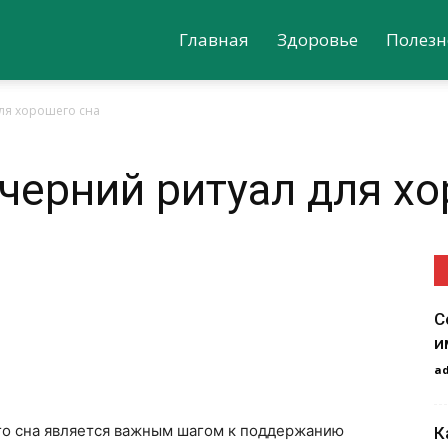
Главная
Здоровье
Полезн
для хорошего сна
ечерний ритуал для х
С
и
a
го сна является важным шагом к поддержанию
К