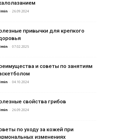
калолазанием
dmin
-
26.09.2024
олезные привычки для крепкого
доровья
dmin
-
07.02.2025
реимущества и советы по занятиям
аскетболом
dmin
-
04.10.2024
олезные свойства грибов
dmin
-
26.09.2024
оветы по уходу за кожей при
ормональных изменениях