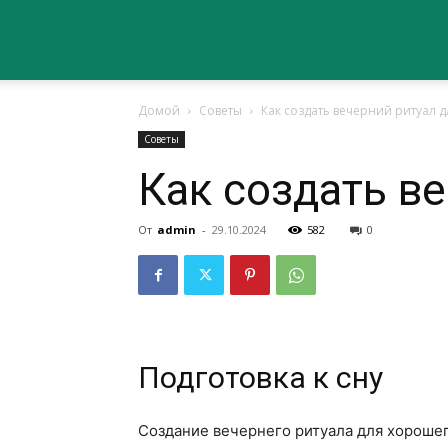
Сайт
Домой
Советы
Как создать вечерний ритуал 
о
Советы
Как создать в
здоровье
От
admin
-
29.10.2024
582
0
Подготовка к сну
Создание вечернего ритуала для хороше