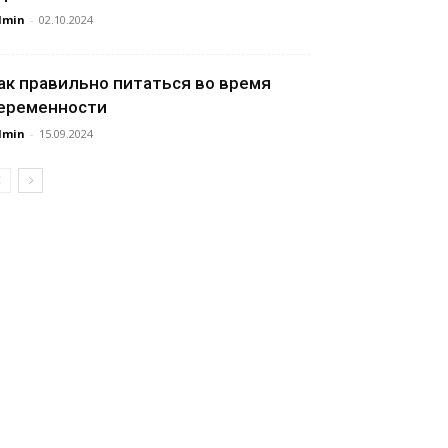
dmin
-
02.10.2024
ак правильно питаться во время
еременности
dmin
-
15.09.2024