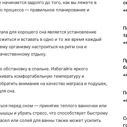
с
 начинается задолго до того, как вы ляжете в
го процесса — правильное планирование и
a
П
ала для хорошего сна является установление
з
ожиться и вставать в одно и то же время каждый
a
ему организму настроиться на ритм сна и
качественному отдыху.
П
б
 обстановку в спальне. Избегайте яркого
a
живать комфортабельную температуру и
братить внимание на качество матраса и подушек,
ля сна.
П
a
ться перед сном — принятие теплого ванночки или
мышцы и убрать стресс, что способствует быстрому
С
асел или солей для ванны также может усилить
г