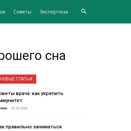
ое
Советы
Экспертиза
орошего сна
НОВЫЕ СТАТЬИ
оветы врача: как укрепить
ммунитет
dmin
-
05.10.2024
ак правильно заниматься