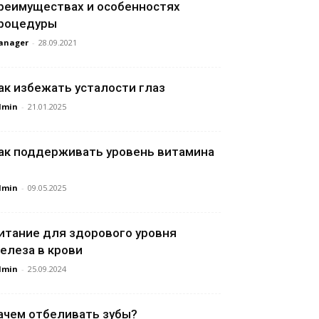
реимуществах и особенностях
роцедуры
anager
-
28.09.2021
ак избежать усталости глаз
dmin
-
21.01.2025
ак поддерживать уровень витамина
dmin
-
09.05.2025
итание для здорового уровня
елеза в крови
dmin
-
25.09.2024
ачем отбеливать зубы?