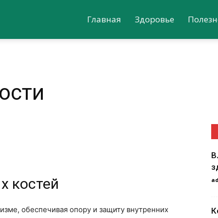
Главная
Здоровье
Полезн
кости
В
з
х костей
a
изме, обеспечивая опору и защиту внутренних
К