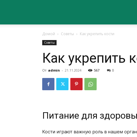
Сайт
Домой
Советы
Как укрепить кости
о
Советы
Как укрепить 
здоровье
От
admin
-
21.11.2024
567
0
Питание для здоровы
Кости играют важную роль в нашем орган