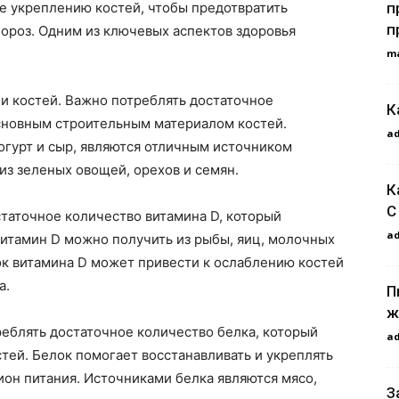
п
е укреплению костей, чтобы предотвратить
п
пороз. Одним из ключевых аспектов здоровья
m
и костей. Важно потреблять достаточное
К
основным строительным материалом костей.
a
огурт и сыр, являются отличным источником
из зеленых овощей, орехов и семян.
К
С
таточное количество витамина D, который
a
Витамин D можно получить из рыбы, яиц, молочных
ок витамина D может привести к ослаблению костей
а.
П
ж
реблять достаточное количество белка, который
a
стей. Белок помогает восстанавливать и укреплять
ион питания. Источниками белка являются мясо,
З