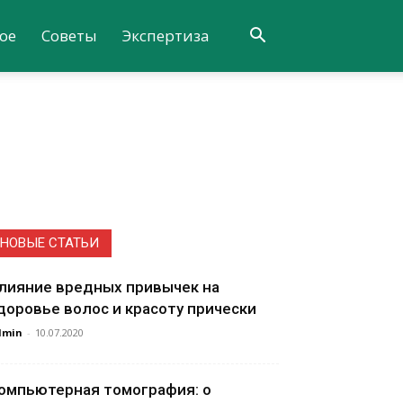
ое
Советы
Экспертиза
НОВЫЕ СТАТЬИ
лияние вредных привычек на
доровье волос и красоту прически
dmin
-
10.07.2020
омпьютерная томография: о