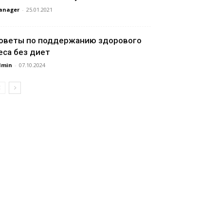
anager
-
25.01.2021
оветы по поддержанию здорового
еса без диет
dmin
-
07.10.2024