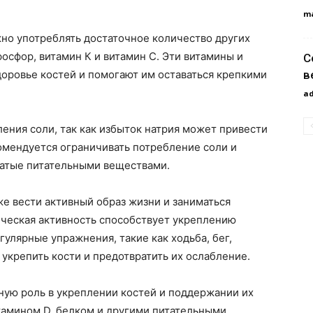
m
жно употреблять достаточное количество других
фосфор, витамин К и витамин С. Эти витамины и
С
в
оровье костей и помогают им оставаться крепкими
a
ения соли, так как избыток натрия может привести
комендуется ограничивать потребление соли и
гатые питательными веществами.
е вести активный образ жизни и заниматься
ическая активность способствует укреплению
улярные упражнения, такие как ходьба, бег,
 укрепить кости и предотвратить их ослабление.
ную роль в укреплении костей и поддержании их
итамином D, белком и другими питательными