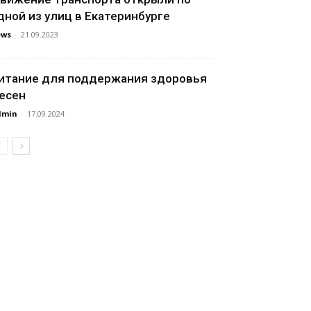
дной из улиц в Екатеринбурге
ews
-
21.09.2023
итание для поддержания здоровья
есен
dmin
-
17.09.2024