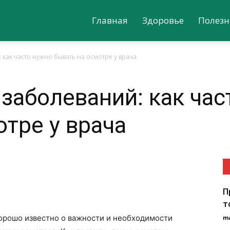
Главная
Здоровье
Полезн
как часто нужно бывать на осмотре у врача
заболеваний: как час
отре у врача
П
т
орошо известно о важности и необходимости
m