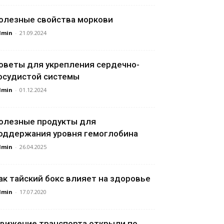
олезные свойства моркови
dmin
-
21.09.2024
оветы для укрепления сердечно-
осудистой системы
dmin
-
01.12.2024
олезные продукты для
оддержания уровня гемоглобина
dmin
-
26.04.2025
ак тайский бокс влияет на здоровье
dmin
-
17.07.2020
вижение транспорта открыли по