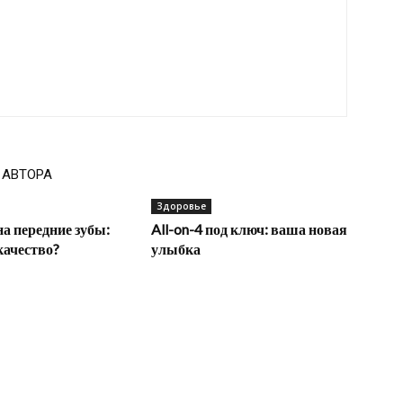
 АВТОРА
Здоровье
а передние зубы:
All-on-4 под ключ: ваша новая
качество?
улыбка