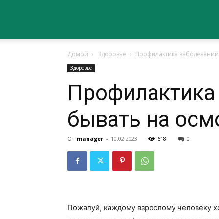
Сайт
Домой
Здоровье
Профилактика заболеваний: 
о
Здоровье
Профилактика 
здоровье
бывать на осм
От
manager
-
10.02.2023
618
0
Пожалуй, каждому взрослому человеку х