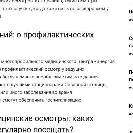
ких осмотров. Как правило, такие осмотры
в тех случаях, когда кажется, что со здоровьем у
П
е.
a
ний: о профилактических
С
с
a
многопрофильного медицинского центра «Энергия
ти профилактический осмотр у ведущих
П
абегая немного вперёд, заметим, что данная
п
ает с лучшими стационарами Северной столицы,
a
 или иного заболевания во время
 смогут обеспечить госпитализацию.
К
a
цинские осмотры: каких
егулярно посещать?
Д