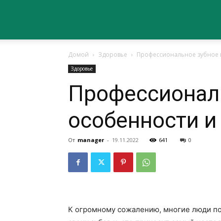
Сайт
Домой
Здоровье
Профессиональное зубное 
о
Здоровье
Профессиональ
здоровье
особенности и
От
manager
-
19.11.2022
641
0
К огромному сожалению, многие люди по