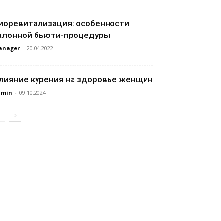
иоревитализация: особенности
алонной бьюти-процедуры
anager
-
20.04.2022
лияние курения на здоровье женщин
dmin
-
09.10.2024