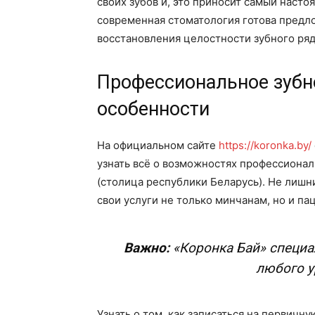
своих зубов и, это приносит самый насто
современная стоматология готова предл
восстановления целостности зубного ряд
Профессиональное зубн
особенности
На официальном сайте
https://koronka.by/
узнать всё о возможностях профессионал
(столица республики Беларусь). Не лишн
свои услуги не только минчанам, но и па
Важно:
«Коронка Бай» специа
любого у
Узнать о том, как записаться на первич