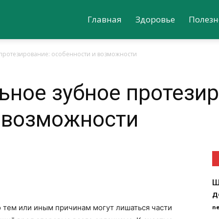
Главная
Здоровье
Полезн
протезирование: особенности и возможности
ное зубное протезир
 возможности
Ш
д
 тем или иным причинам могут лишаться части
n