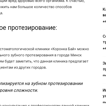
ящий вред здоровью всего организма. К счастью,
ожить нам большое количество способов
К
а.
в
a
ое протезирование:
С
т
a
стоматологической клиники «Коронка Бай» можно
ьного зубного протезирования в городе Минск
им будет заметить, что данная клиника предлагает
З
циентам из других городов.
з
m
лизируется на зубном протезировании
ровня сложности.
И
у
m
ную консультацию к профессионалам данной клиники