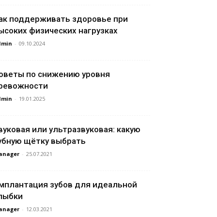
ак поддерживать здоровье при
ысоких физических нагрузках
dmin
-
09.10.2024
оветы по снижению уровня
ревожности
dmin
-
19.01.2025
вуковая или ультразвуковая: какую
убную щётку выбрать
anager
-
25.07.2021
мплантация зубов для идеальной
лыбки
anager
-
12.03.2021