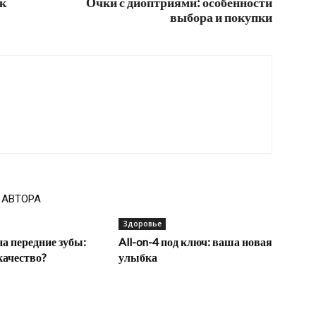
 к
Очки с диоптриями: особенности
выбора и покупки
 АВТОРА
Здоровье
а передние зубы:
All-on-4 под ключ: ваша новая
качество?
улыбка