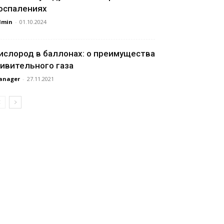
оспалениях
dmin
-
01.10.2024
ислород в баллонах: о преимущества
ивительного газа
anager
-
27.11.2021