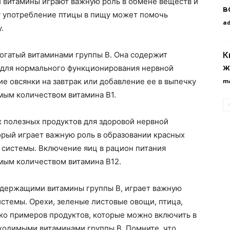
ти витамины играют важную роль в обмене веществ и
в
му употребление птицы в пищу может помочь
a
.
К
огатый витаминами группы В. Она содержит
ж
м для нормального функционирования нервной
е овсянки на завтрак или добавление ее в выпечку
m
ым количеством витамина В1.
х полезных продуктов для здоровой нервной
орый играет важную роль в образовании красных
 системы. Включение яиц в рацион питания
мым количеством витамина В12.
содержащими витамины группы В, играет важную
стемы. Орехи, зеленые листовые овощи, птица,
ько примеров продуктов, которые можно включить в
ходимыми витаминами группы В. Помните, что