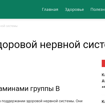
Главная
Здоровье
Полезн
ной системы
доровой нервной сис
К
д
аминами группы В
a
в поддержании здоровой нервной системы. Они
К