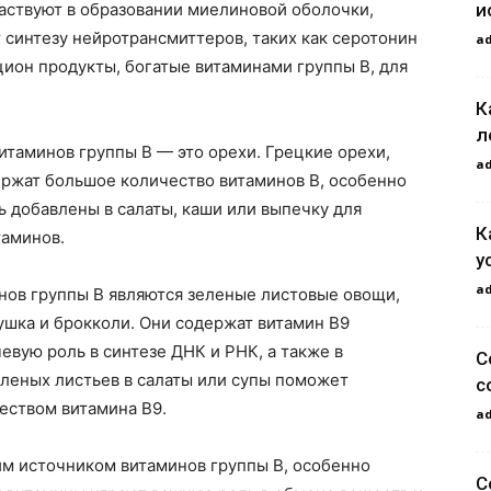
и
аствуют в образовании миелиновой оболочки,
 синтезу нейротрансмиттеров, таких как серотонин
a
цион продукты, богатые витаминами группы В, для
К
л
итаминов группы В — это орехи. Грецкие орехи,
a
ержат большое количество витаминов В, особенно
ь добавлены в салаты, каши или выпечку для
К
таминов.
у
a
ов группы В являются зеленые листовые овощи,
рушка и брокколи. Они содержат витамин В9
евую роль в синтезе ДНК и РНК, а также в
С
леных листьев в салаты или супы поможет
с
еством витамина В9.
a
им источником витаминов группы В, особенно
С