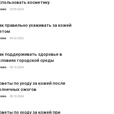
спользовать косметику
dmin
-
29.09.2024
ак правильно ухаживать за кожей
етом
dmin
-
09.02.2025
ак поддерживать здоровье в
словиях городской среды
dmin
-
08.10.2024
оветы по уходу за кожей после
олнечных ожогов
dmin
-
08.10.2024
оветы по уходу за кожей при