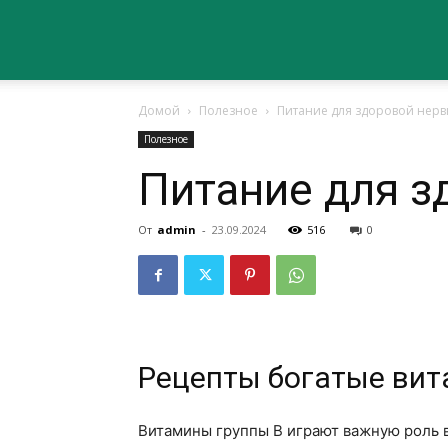
Сайт
Домой
Полезное
Питание для здоровой нерв
о
Полезное
Питание для з
здоровье
От
admin
-
23.09.2024
516
0
Рецепты богатые вит
Витамины группы В играют важную роль 