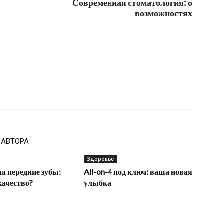
Современная стоматология: о
возможностях
 АВТОРА
Здоровье
а передние зубы:
All-on-4 под ключ: ваша новая
качество?
улыбка