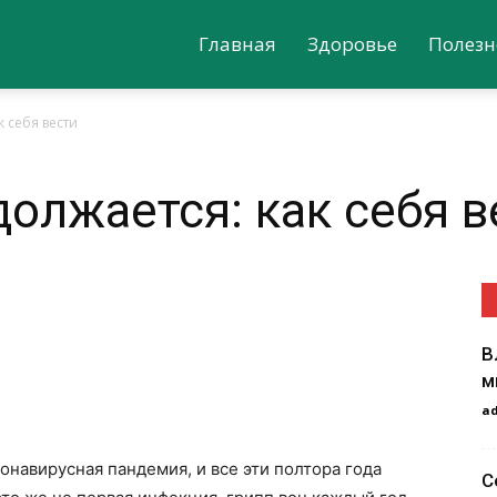
Главная
Здоровье
Полезн
 себя вести
олжается: как себя в
В
м
a
онавирусная пандемия, и все эти полтора года
С