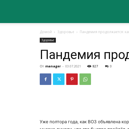
Сайт
Домой
Здоровье
Пандемия продолжается: как
о
Здоровье
Пандемия прод
здоровье
От
manager
-
03.07.2021
827
0
Уже полтора года, как ВОЗ объявлена кор