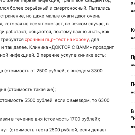
это же не первая инфекция, грипп вон каждый год
х
учился более серьёзный и смертоносный. Пытались
a
странение, но даже малые очаги дают очень
 которая не всем помогает, во всяком случае, в
К
ди работают, общаются, поэтому важно знать, как
a
о требуется
срочный пцр-тест на корону
, для
ты и так далее. Клиника «ДОКТОР С ВАМИ» проводит
ной инфекцией. В перечне услуг в кинике есть:
П
m
да (стоимость от 2500 рублей, с выездом 3300
П
ня (стоимость такая же);
a
стоимость 5500 рублей, если с выездом, то 6300
В
“
ивки в течение дня (стоимость 1700 рублей);
n
инут (стоимость теста 2500 рублей, если делает