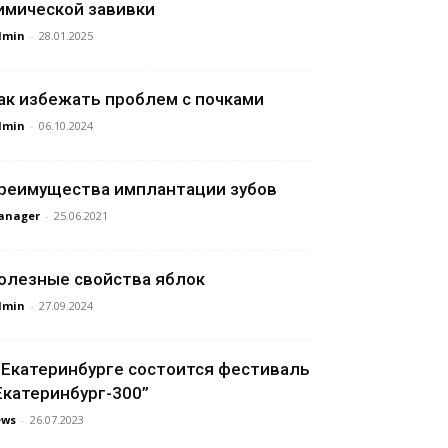
имической завивки
dmin
-
28.01.2025
ак избежать проблем с почками
dmin
-
06.10.2024
реимущества имплантации зубов
anager
-
25.06.2021
олезные свойства яблок
dmin
-
27.09.2024
 Екатеринбурге состоится фестиваль
Екатеринбург-300”
ews
-
26.07.2023