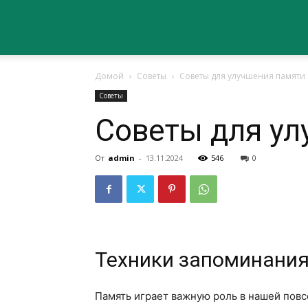
Сайт
Домой
Советы
Советы для улучшения памяти
о
Советы
Советы для ул
здоровье
От
admin
-
13.11.2024
546
0
Техники запоминани
Память играет важную роль в нашей повс