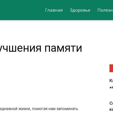
Главная
Здоровье
Полезн
учшения памяти
К
a
я
С
едневной жизни, помогая нам запоминать
к