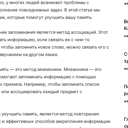
ко, у многих людей возникают проблемы с
a
олнение повседневных задач. В этой статье мы
к, которые помогут улучшить вашу память.
В
К
ник запоминания является метод ассоциаций. Этот
n
ать информацию, если связать ее с чем-то
чтобы запомнить новое слово, можно связать его с
С
звучанием на другом языке.
з
m
мять — это метод мнемоники. Мнемоника — это
помогают запоминать информацию с помощью
х приемов. Например, чтобы запомнить список
П
к или ассоциировать каждый предмет с
р
a
 улучшить память, является метод повторения.
Г
х и эффективных способов закрепления информации
с