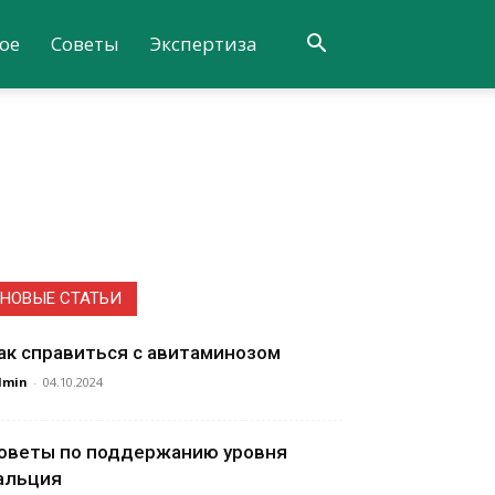
ое
Советы
Экспертиза
НОВЫЕ СТАТЬИ
ак справиться с авитаминозом
dmin
-
04.10.2024
оветы по поддержанию уровня
альция