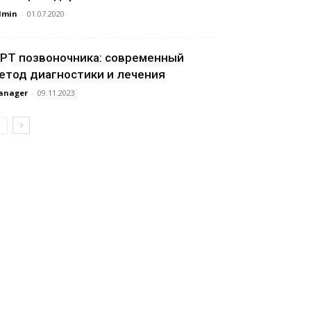
dmin
-
01.07.2020
РТ позвоночника: современный
етод диагностики и лечения
anager
-
09.11.2023