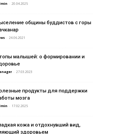
dmin
-
20.04.2025
ыселение общины буддистов с горы
ачканар
ews
-
24.06.2021
топы малышей: о формировании и
доровье
anager
-
27.03.2023
олезные продукты для поддержки
аботы мозга
dmin
-
17.02.2025
ладкая кожа и отдохнувший вид,
ияющий здоровьем