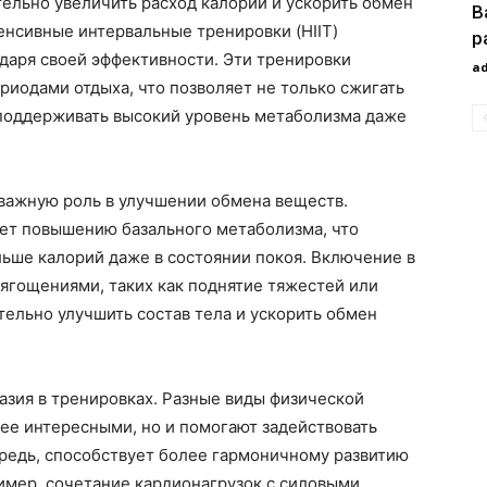
ельно увеличить расход калорий и ускорить обмен
В
енсивные интервальные тренировки (HIIT)
р
даря своей эффективности. Эти тренировки
a
риодами отдыха, что позволяет не только сжигать
 поддерживать высокий уровень метаболизма даже
 важную роль в улучшении обмена веществ.
ет повышению базального метаболизма, что
ольше калорий даже в состоянии покоя. Включение в
ягощениями, таких как поднятие тяжестей или
ельно улучшить состав тела и ускорить обмен
разия в тренировках. Разные виды физической
лее интересными, но и помогают задействовать
ередь, способствует более гармоничному развитию
имер, сочетание кардионагрузок с силовыми