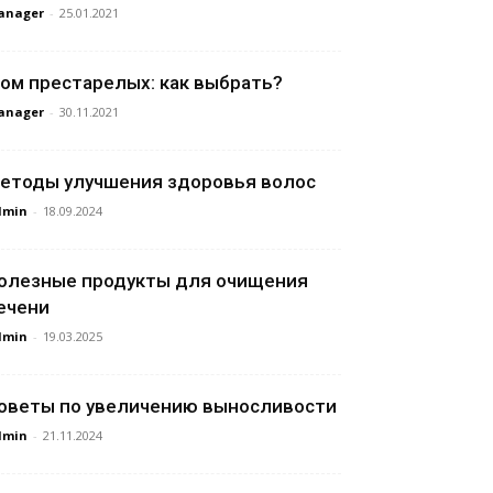
anager
-
25.01.2021
ом престарелых: как выбрать?
anager
-
30.11.2021
етоды улучшения здоровья волос
dmin
-
18.09.2024
олезные продукты для очищения
ечени
dmin
-
19.03.2025
оветы по увеличению выносливости
dmin
-
21.11.2024