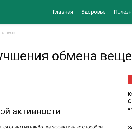
Главная
Здоровье
Полезн
 веществ
учшения обмена веще
К
С
ой активности
a
ется одним из наиболее эффективных способов
З