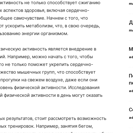
активность не только способствует сжиганию
m
х аспектов здоровья, включая сердечно-
бщее самочувствие. Начнем с того, что
Д
т ускорить метаболизм, что, в свою очередь,
m
ьзованию энергии организмом.
М
зическую активность является внедрение в
й. Например, можно начать с того, чтобы
a
Это не только поможет укрепить сердечно-
ожество мышечных групп, что способствует
П
прогулки на свежем воздухе, даже если они
п
ровень физической активности. Исследования
a
й физической активности в день могут оказать
С
a
ых результатов, стоит рассмотреть возможность
ых тренировок. Например, занятия бегом,