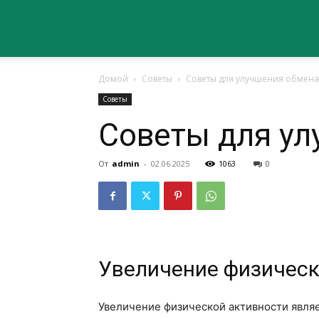
Сайт
Домой
Советы
Советы для улучшения обмена
о
Советы
Советы для ул
здоровье
От
admin
-
02.06.2025
1063
0
Увеличение физическ
Увеличение физической активности явля