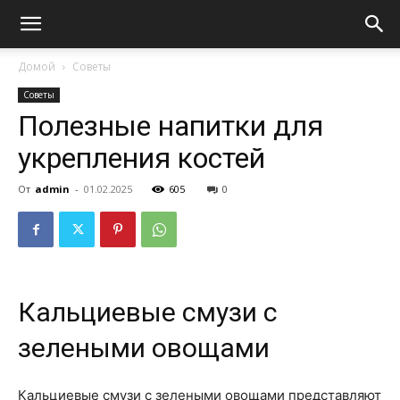
Домой
Советы
Советы
Полезные напитки для
укрепления костей
От
admin
-
01.02.2025
605
0
Кальциевые смузи с
зелеными овощами
Кальциевые смузи с зелеными овощами представляют