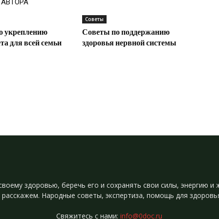
 АВТОРА
Советы
о укреплению
Советы по поддержанию
а для всей семьи
здоровья нервной системы
своему здоровью, беречь его и сохранять свои силы, энергию 
 расскажем. Народные советы, экспертиза, помощь для здоровь
Свяжитесь с нами:
info@0doc.ru