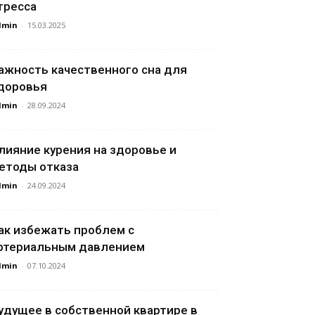
тресса
dmin
-
15.03.2025
ажность качественного сна для
доровья
dmin
-
28.09.2024
лияние курения на здоровье и
етоды отказа
dmin
-
24.09.2024
ак избежать проблем с
ртериальным давлением
dmin
-
07.10.2024
удущее в собственной квартире в