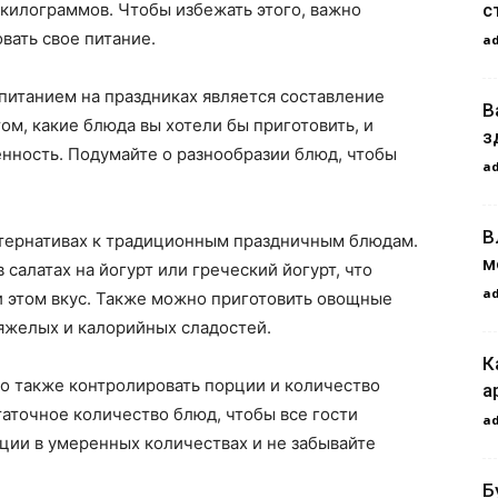
с
килограммов. Чтобы избежать этого, важно
вать свое питание.
a
питанием на праздниках является составление
В
ом, какие блюда вы хотели бы приготовить, и
з
енность. Подумайте о разнообразии блюд, чтобы
a
В
льтернативах к традиционным праздничным блюдам.
м
салатах на йогурт или греческий йогурт, что
a
и этом вкус. Также можно приготовить овощные
яжелых и калорийных сладостей.
К
о также контролировать порции и количество
а
аточное количество блюд, чтобы все гости
a
рции в умеренных количествах и не забывайте
Б