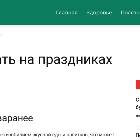
Главная
Здоровье
Полезн
ах
ать на праздниках
С
б
заранее
n
я изобилием вкусной еды и напитков, что может
П