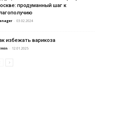
оскве: продуманный шаг к
лагополучию
anager
-
03.02.2024
ак избежать варикоза
dmin
-
12.01.2025