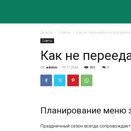
Сайт
Домой
Советы
Как не переедать на праздник
о
Советы
Как не переед
здоровье
От
admin
-
10.11.2024
503
0
Планирование меню 
Праздничный сезон всегда сопровождаетс