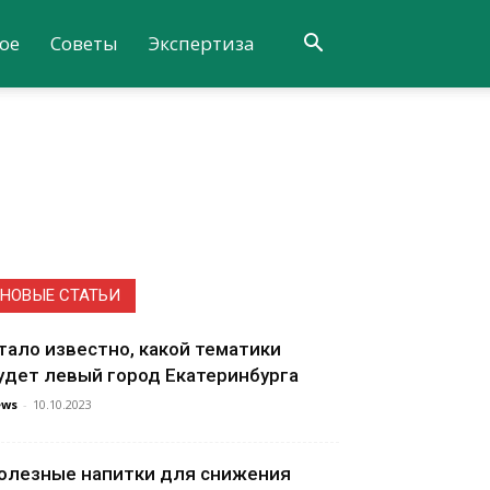
ое
Советы
Экспертиза
НОВЫЕ СТАТЬИ
тало известно, какой тематики
удет левый город Екатеринбурга
ews
-
10.10.2023
олезные напитки для снижения