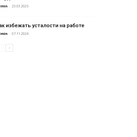
dmin
-
23.03.2025
ак избежать усталости на работе
dmin
-
07.11.2024