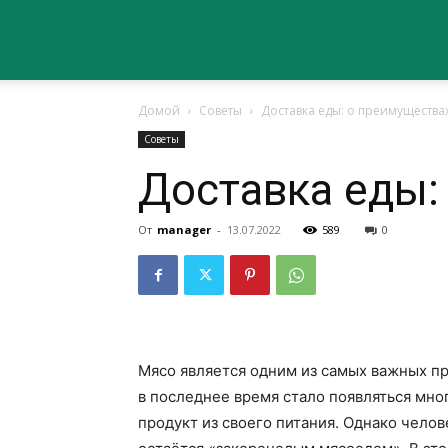
Сайт
Домой
Советы
Доставка еды: о преимуществах
о
Советы
Доставка еды:
здоровье
От
manager
-
13.07.2022
589
0
Мясо является одним из самых важных пр
в последнее время стало появляться мно
продукт из своего питания. Однако чело