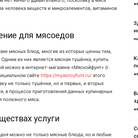
м нет ничего удивительного, поскольку в мясе
a
ма человека веществ и микроэлементов, витаминов
З
н
ение для мясоедов
m
зие мясных блюд, многие из которых ценны тем,
К
. Одним из них является мясная тушёнка, купить
п
ой можно в интернет-магазине «Мяснойфунт» (г.
a
официальном сайте
https://myasnoyfunt.ru/
этого
ку не только тушёнки, но и первых, и вторых
я, в процессе приготовления данных кулинарных
В
 полезного мяса.
з
a
ществах услуги
С
годня можно не только мясные блюда, но и любые
с