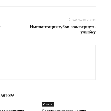
Следующая статья
и
Имплантация зубов: как вернуть
улыбку
 АВТОРА
Советы
о укреплению
Советы по поддержанию