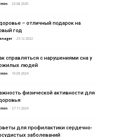
dmin
-
23.08.2020
доровье – отличный подарок на
овый год
anager
-
25.12.2022
ак справляться с нарушениями сна у
ожилых людей
dmin
-
19.09.2024
ажность физической активности для
доровья
dmin
-
27.11.2024
оветы для профилактики сердечно-
осудистых заболеваний