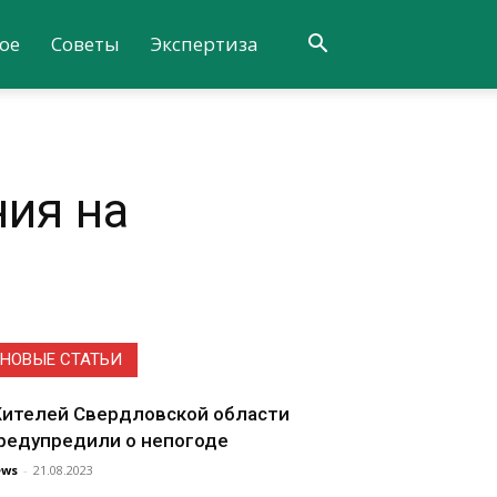
ое
Советы
Экспертиза
ния на
НОВЫЕ СТАТЬИ
ителей Свердловской области
редупредили о непогоде
ews
-
21.08.2023