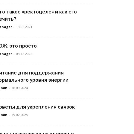
то такое «ректоцеле» и как его
ечить?
anager
-
13.05.2021
ОЖ: это просто
anager
-
03.12.2022
итание для поддержания
ормального уровня энергии
dmin
-
18.09.2024
оветы для укрепления связок
dmin
-
19.02.2025
лияние экологии на здоровье