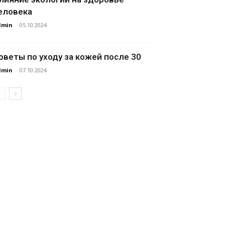
еловека
dmin
-
05.10.2024
оветы по уходу за кожей после 30
dmin
-
07.10.2024