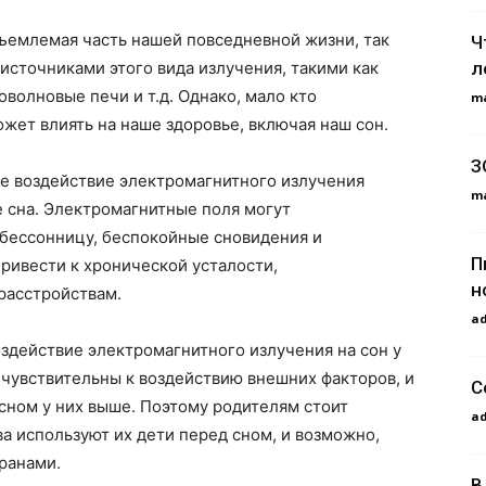
ъемлемая часть нашей повседневной жизни, так
Ч
л
сточниками этого вида излучения, такими как
олновые печи и т.д. Однако, мало кто
m
ожет влиять на наше здоровье, включая наш сон.
З
ое воздействие электромагнитного излучения
m
е сна. Электромагнитные поля могут
я бессонницу, беспокойные сновидения и
П
ривести к хронической усталости,
н
расстройствам.
a
здействие электромагнитного излучения на сон у
 чувствительны к воздействию внешних факторов, и
С
сном у них выше. Поэтому родителям стоит
a
ва используют их дети перед сном, и возможно,
ранами.
В