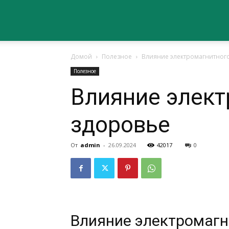
Сайт
Домой
Полезное
Влияние электромагнитного
о
Полезное
Влияние элект
здоровье
здоровье
От
admin
-
26.09.2024
42017
0
Влияние электромагн