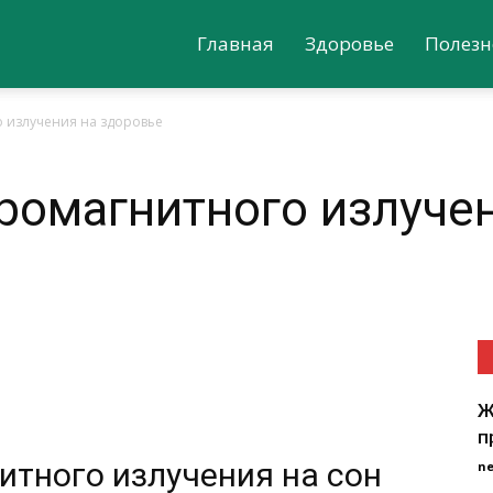
Главная
Здоровье
Полезн
 излучения на здоровье
ромагнитного излуче
Ж
п
итного излучения на сон
n