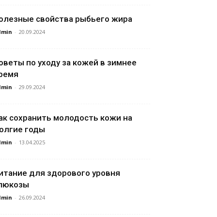
олезные свойства рыбьего жира
dmin
-
20.09.2024
оветы по уходу за кожей в зимнее
ремя
dmin
-
29.09.2024
ак сохранить молодость кожи на
олгие годы
dmin
-
13.04.2025
итание для здорового уровня
люкозы
dmin
-
26.09.2024