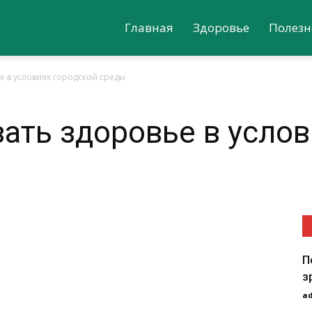
Главная
Здоровье
Полезн
е в условиях городской среды
ать здоровье в услов
П
з
a