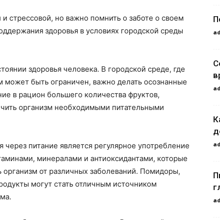
и стрессовой, но важно помнить о заботе о своем
П
оддержания здоровья в условиях городской среды
a
С
тоянии здоровья человека. В городской среде, где
в
м может быть ограничен, важно делать осознанные
a
ие в рацион большего количества фруктов,
ечить организм необходимыми питательными
К
д
a
я через питание является регулярное употребление
таминами, минералами и антиоксидантами, которые
 организм от различных заболеваний. Помидоры,
П
продукты могут стать отличным источником
г
ма.
a