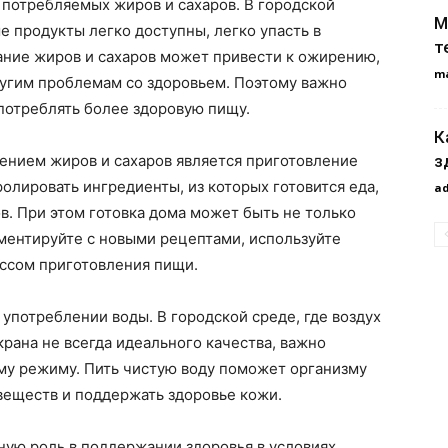
 потребляемых жиров и сахаров. В городской
М
е продукты легко доступны, легко упасть в
т
ание жиров и сахаров может привести к ожирению,
m
угим проблемам со здоровьем. Поэтому важно
употреблять более здоровую пищу.
К
з
ением жиров и сахаров является приготовление
олировать ингредиенты, из которых готовится еда,
a
в. При этом готовка дома может быть не только
ментируйте с новыми рецептами, используйте
ссом приготовления пищи.
употреблении воды. В городской среде, где воздух
крана не всегда идеального качества, важно
му режиму. Пить чистую воду поможет организму
 веществ и поддержать здоровье кожи.
ную роль в поддержании здоровья в условиях