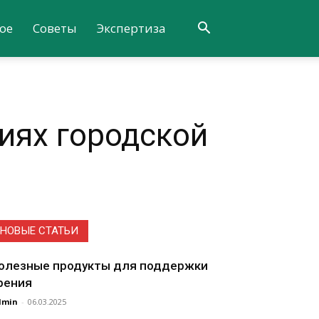
ое
Советы
Экспертиза
иях городской
НОВЫЕ СТАТЬИ
олезные продукты для поддержки
рения
dmin
-
06.03.2025