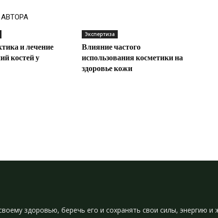
 АВТОРА
Экспертиза
тика и лечение
Влияние частого
ий костей у
использования косметики на
здоровье кожи
своему здоровью, беречь его и сохранять свои силы, энергию 