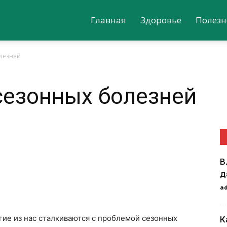
Главная
Здоровье
Полезн
олезней
сезонных болезней
В
д
a
ие из нас сталкиваются с проблемой сезонных
К