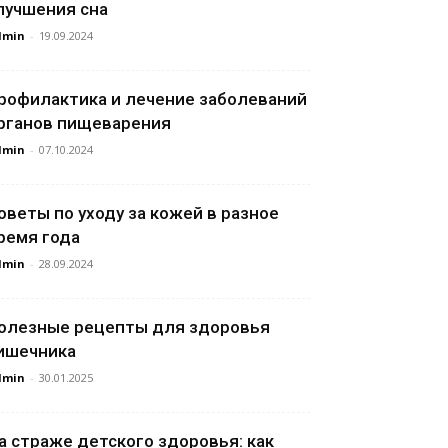
лучшения сна
dmin
-
19.09.2024
рофилактика и лечение заболеваний
рганов пищеварения
dmin
-
07.10.2024
оветы по уходу за кожей в разное
ремя года
dmin
-
28.09.2024
олезные рецепты для здоровья
ишечника
dmin
-
30.01.2025
а страже детского здоровья: как