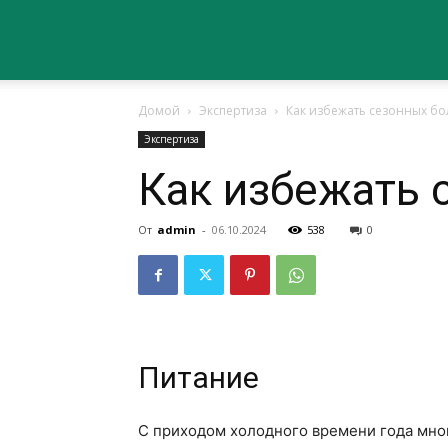
Сайт
Домой
Экспертиза
Как избежать сезонных б
о
Экспертиза
Как избежать 
здоровье
От
admin
-
06.10.2024
538
0
Питание
С приходом холодного времени года мног