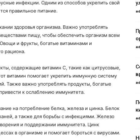
у
ирусные инфекции. Одним из способов укрепить свой
тся правильное питание.
a
жании здоровья организма. Важно употреблять
П
веществами пищу, чтобы обеспечить организм всем
о
Овощи и фрукты, богатые витаминами и
a
о рациона.
С
кты, содержащие витамин С, такие как цитрусовые,
в
тот витамин помогает укрепить иммунную систему
a
ий. Также важно употреблять продукты, богатые
 привести к ослаблению иммунитета.
П
ние на потребление белка, железа и цинка. Белок
к
каней, а также для борьбы с инфекциями. Железо
a
творения и поддержании иммунитета. Цинк
ессах в организме и помогает бороться с вирусами.
Н