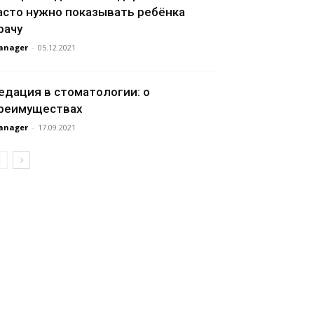
асто нужно показывать ребёнка
рачу
anager
-
05.12.2021
едация в стоматологии: о
реимуществах
anager
-
17.09.2021