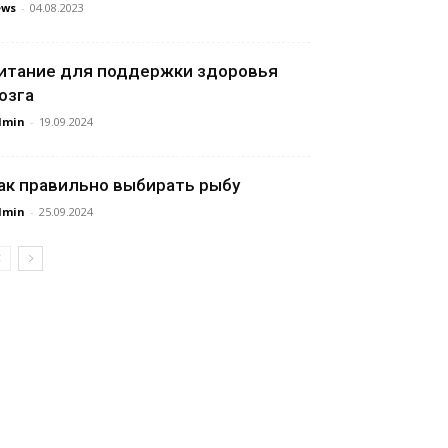
ews
-
04.08.2023
итание для поддержки здоровья
озга
dmin
-
19.09.2024
ак правильно выбирать рыбу
dmin
-
25.09.2024