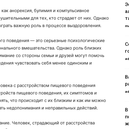
Э
 как анорексия, булимия и компульсивное
а
т
ушительными для тех, кто страдает от них. Однако
ыграть важную роль в процессе выздоровления.
m
ого поведения — это серьезные психологические
С
онального вмешательства. Однако роль близких
г
имание со стороны семьи и друзей могут помочь
a
едения чувствовать себя менее одиноким и
В
р
овека с расстройством пищевого поведения
a
тройств пищевого поведения, их симптомов и
ть, что происходит с их близким и как им можно
ть недопонимания и неправильных действий.
В
п
ание. Человек, страдающий от расстройства
ж