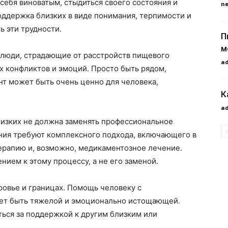
себя виноватым, стыдиться своего состояния и
n
оддержка близких в виде понимания, терпимости и
 эти трудности.
П
м
 люди, страдающие от расстройств пищевого
a
х конфликтов и эмоций. Просто быть рядом,
нт может быть очень ценно для человека,
К
a
лизких не должна заменять профессиональное
ния требуют комплексного подхода, включающего в
ерапию и, возможно, медикаментозное лечение.
ием к этому процессу, а не его заменой.
ровье и границах. Помощь человеку с
ет быть тяжелой и эмоционально истощающей.
ться за поддержкой к другим близким или