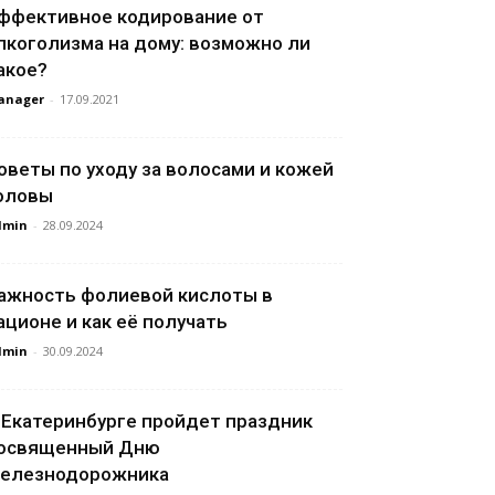
ффективное кодирование от
лкоголизма на дому: возможно ли
акое?
anager
-
17.09.2021
оветы по уходу за волосами и кожей
оловы
dmin
-
28.09.2024
ажность фолиевой кислоты в
ационе и как её получать
dmin
-
30.09.2024
 Екатеринбурге пройдет праздник
освященный Дню
елезнодорожника