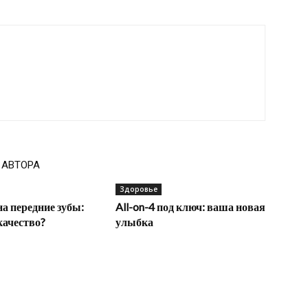
 АВТОРА
Здоровье
а передние зубы:
All-on-4 под ключ: ваша новая
качество?
улыбка