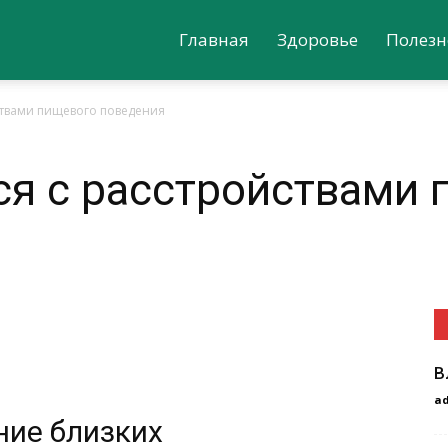
Главная
Здоровье
Полезн
йствами пищевого поведения
ся с расстройствами
В
a
ие близких