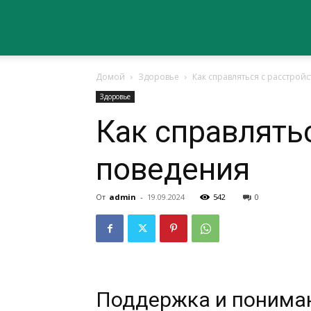
Сайт
Домой
Здоровье
Как справляться с расстро
о
Здоровье
Как справлять
здоровье
поведения
От
admin
-
19.09.2024
542
0
Поддержка и пониман