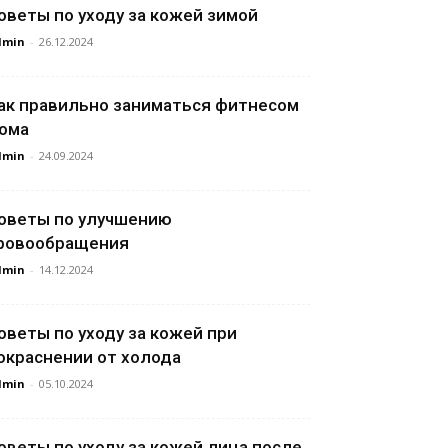
оветы по уходу за кожей зимой
dmin
-
26.12.2024
ак правильно заниматься фитнесом
ома
dmin
-
24.09.2024
оветы по улучшению
ровообращения
dmin
-
14.12.2024
оветы по уходу за кожей при
окраснении от холода
dmin
-
05.10.2024
оветы по уходу за кожей лица после