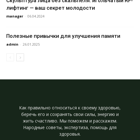
Скульптура лица без скальпеля: игольчатый RF-
лифтинг — ваш секрет молодости
manager
-
06.04.2024
Полезные привычки для улучшения памяти
admin
-
26.01.2025
Как правильно относиться к своему здоровью,
беречь его и сохранять свои силы, энергию и
жить счастливо. Мы поможем и расскажем.
Народные советы, экспертиза, помощь для
здоровья.