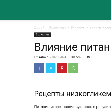
Сайт
Домой
Экспертиза
Влияние питания на урове
о
Экспертиза
Влияние питан
здоровье
От
admin
-
06.10.2024
524
0
Рецепты низкоглике
Питание играет ключевую роль в регулир