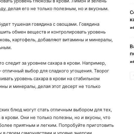
овать уровень глюкозы в крови. Лимон и зелень
у, делая его не только полезным, но и вкусным.
С
к
удет тушеная говядина с овощами. Говядина
a
чшить обмен веществ и контролировать уровень
орковь, картофель, добавляют витамины и минералы,
В
ьным.
п
a
кто следит за уровнем сахара в крови. Например,
 отличный выбор для сладкого угощения. Творог
ивать уровень сахара в крови на стабильном
ины и минералы, делая этот десерт не только
ких блюд могут стать отличным выбором для тех,
в крови. Они не только полезны, но и вкусны, что
более приятным и легким. Попробуйте приготовить
у в своем самочувствии и уровне энергии.