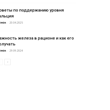
оветы по поддержанию уровня
альция
dmin
-
20.04.2025
ажность железа в рационе и как его
олучать
dmin
-
29.09.2024