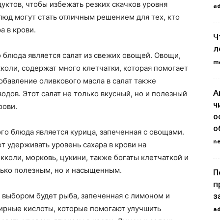
уктов, чтобы избежать резких скачков уровня
a
юд могут стать отличным решением для тех, кто
а в крови.
Ч
л
 блюда является салат из свежих овощей. Овощи,
m
кколи, содержат много клетчатки, которая помогает
обавление оливкового масла в салат также
А
дов. Этот салат не только вкусный, но и полезный
ч
рови.
о
о
о блюда является курица, запеченная с овощами.
n
т удерживать уровень сахара в крови на
кколи, морковь, цукини, также богаты клетчаткой и
лько полезным, но и насыщенным.
П
п
з
выбором будет рыба, запеченная с лимоном и
ирные кислоты, которые помогают улучшить
a