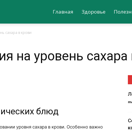
Главная
Здоровье
Полезн
нь сахара в крови
ия на уровень сахара 
Л
m
мических блюд
С
овании уровня сахара в крови. Особенно важно
к