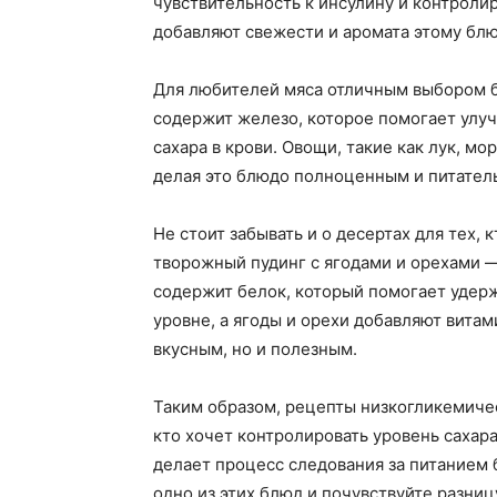
чувствительность к инсулину и контролир
добавляют свежести и аромата этому блюд
Для любителей мяса отличным выбором б
содержит железо, которое помогает улу
сахара в крови. Овощи, такие как лук, м
делая это блюдо полноценным и питател
Не стоит забывать и о десертах для тех, 
творожный пудинг с ягодами и орехами —
содержит белок, который помогает удерж
уровне, а ягоды и орехи добавляют витам
вкусным, но и полезным.
Таким образом, рецепты низкогликемичес
кто хочет контролировать уровень сахара 
делает процесс следования за питанием 
одно из этих блюд и почувствуйте разниц