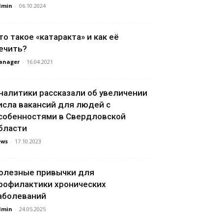
dmin
-
06.10.2024
то такое «катаракта» и как её
ечить?
anager
-
16.04.2021
налитики рассказали об увеличении
исла вакансий для людей с
собенностями в Свердловской
бласти
ews
-
17.10.2023
олезные привычки для
рофилактики хронических
аболеваний
dmin
-
24.05.2025